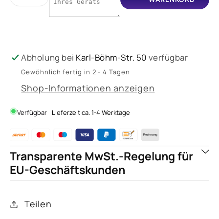
Verringere
Erhöhe
die
die
Menge
Menge
für
für
IFEN
IFEN
Abholung bei
Karl-Böhm-Str. 50
verfügbar
Vibrotaktiles
Vibrotaktiles
Gewöhnlich fertig in 2 - 4 Tagen
Feedbacksystem
Feedbacksystem
Shop-Informationen anzeigen
Verfügbar
Lieferzeit ca. 1-4 Werktage
Transparente MwSt.-Regelung für
EU-Geschäftskunden
Teilen