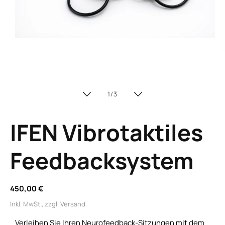
Medien
M
1
2
in
in
von
1
/
3
Modal
M
öffnen
ö
IFEN Vibrotaktiles
Feedbacksystem
Normaler
450,00 €
Preis
Inkl. MwSt., zzgl.
Versand
Verleihen Sie Ihren Neurofeedback-Sitzungen mit dem