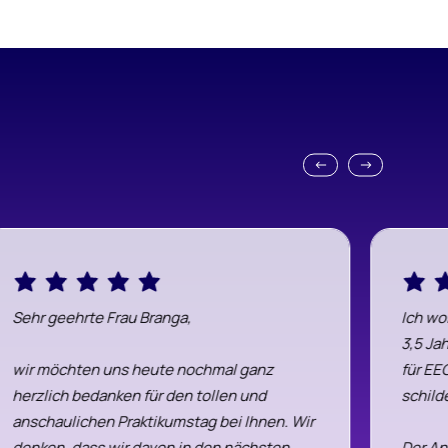
Sehr geehrte Frau Branga,
Ich wo
3,5 Ja
wir möchten uns heute nochmal ganz
für EE
herzlich bedanken für den tollen und
schild
anschaulichen Praktikumstag bei Ihnen. Wir
denken, dass wir davon in den nächsten
Der An