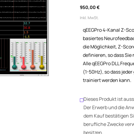
Normaler
950,00 €
Preis
Inkl. MwSt.
qEEGPro 4-Kanal Z-Scor
basiertes Neurofeedbac
die Möglichkeit, Z-Scor
definieren, so dass Sie
Alle qEEGPro DLL Freq
(1-50Hz), so dass jeder
trainiert werden kann.
Dieses Produkt ist auss
Der Erwerb und die An
dem Kauf bestätigen Si
berufliche Zwecke verw
besitzen.