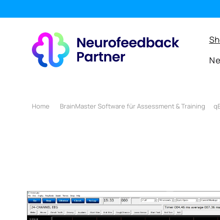
ZUM
er & übersichtlicher!
INHALT
Sh
Ne
Home
BrainMaster Software für Assessment & Training
q
ZU
PRODUKTINFORMATIONEN
SPRINGEN