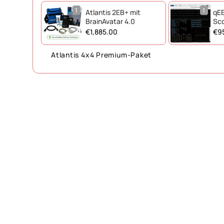
1
1
Atlantis 2EB+ mit
qEE
BrainAvatar 4.0
Sco
€1,885.00
€9
Atlantis 4x4 Premium-Paket