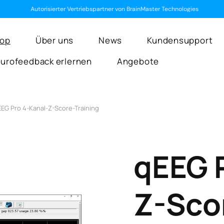
Autorisierter Vertriebspartner von BrainMaster Technologies
op
Über uns
News
Kundensupport
urofeedback erlernen
Angebote
EEG Pro 4-Kanal-Z-Score-Training
qEEG 
Z-Sco