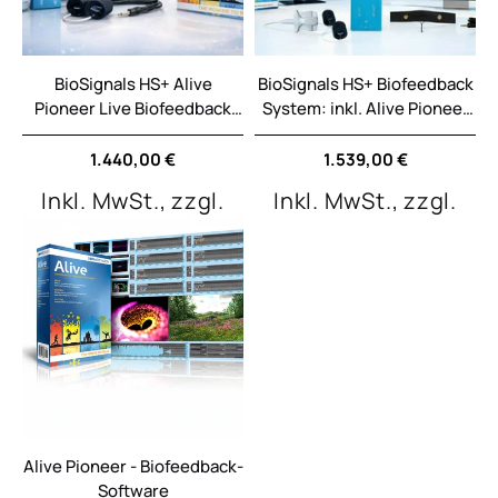
BioSignals HS+ Alive
BioSignals HS+ Biofeedback
Pioneer Live Biofeedback
System: inkl. Alive Pioneer
Software
und Dreamscapes Software
Normaler
1.440,00 €
Normaler
1.539,00 €
Preis
Preis
Inkl. MwSt., zzgl.
Inkl. MwSt., zzgl.
Alive Pioneer - Biofeedback-
Software