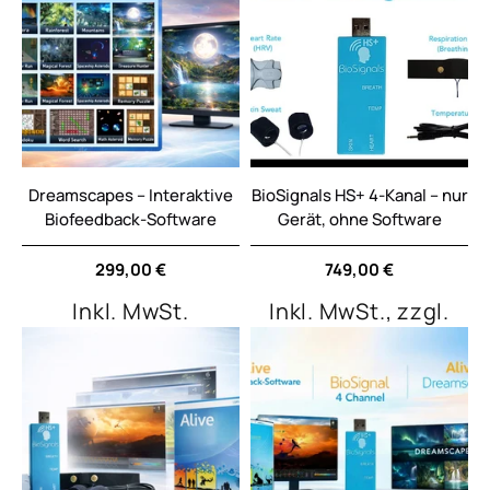
Dreamscapes – Interaktive
BioSignals HS+ 4-Kanal – nur
Biofeedback-Software
Gerät, ohne Software
Normaler
299,00 €
Normaler
749,00 €
Preis
Preis
Inkl. MwSt.
Inkl. MwSt., zzgl.