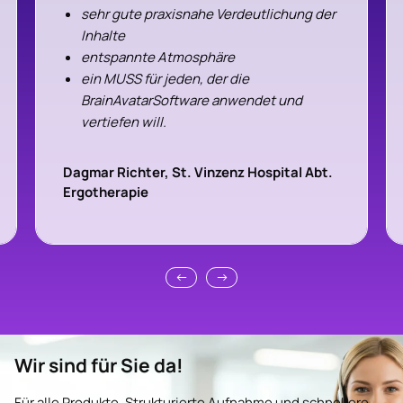
sehr gute praxisnahe Verdeutlichung der
Inhalte
entspannte Atmosphäre
ein MUSS für jeden, der die
BrainAvatarSoftware anwendet und
vertiefen will.
Herzlichen Dank für dieses Seminar
Dagmar Richter, St. Vinzenz Hospital Abt.
Ergotherapie
Wir sind für Sie da!
Für alle Produkte. Strukturierte Aufnahme und schnellere