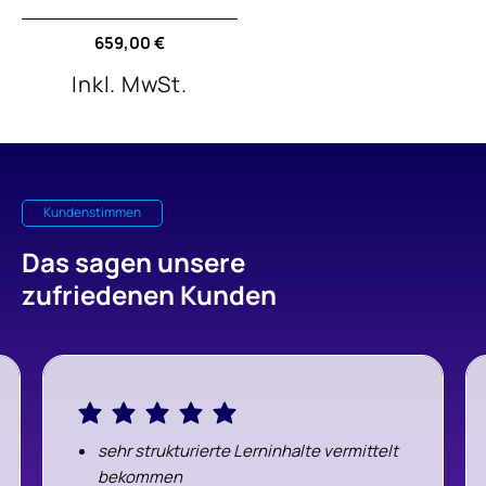
Normaler
659,00 €
Preis
Inkl. MwSt.
Kundenstimmen
Das sagen unsere
zufriedenen Kunden
sehr strukturierte Lerninhalte vermittelt
bekommen